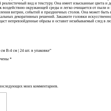
 реалистичный вид и текстуру. Она имеет изысканные цвета и де
 к воздействию окружающей среды и легко очищается от пыли и 
ления витрин, событий и праздничных столов. Она может быть ис
кальных декоративных решений. Закажите головки искусственн
здаст непревзойденные образы и оставит незабываемый след в л
см В-4 см | 24 шт. в упаковке”
ечены
*
ля последующих моих комментариев.