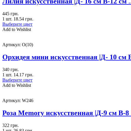
Лилия искусственная |Д- 16 см В-12 см
.
445
грн.
1 шт.
18.54
грн.
Выберите цвет
Add to Wishlist
Артикул:
O(10)
Орхидея мини искусственная |Д- 10 см
340
грн.
1 шт.
14.17
грн.
Выберите цвет
Add to Wishlist
Артикул:
W246
Роза Memory искусственная |Д-9 см В-8
322
грн.
1 шт.
26.83
грн.