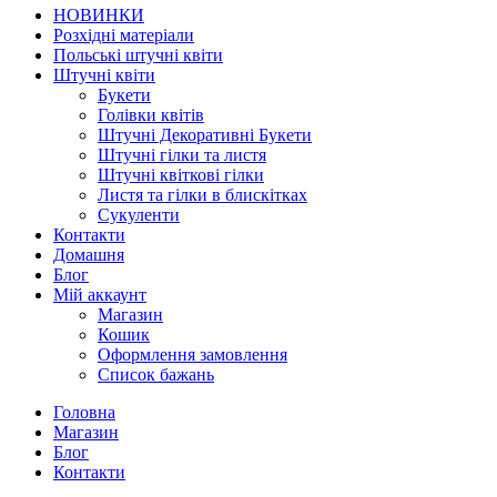
НОВИНКИ
Розхідні матеріали
Польські штучні квіти
Штучні квіти
Букети
Голівки квітів
Штучні Декоративні Букети
Штучні гілки та листя
Штучні квіткові гілки
Листя та гілки в блискітках
Сукуленти
Контакти
Домашня
Блог
Мій аккаунт
Магазин
Кошик
Оформлення замовлення
Список бажань
Головна
Магазин
Блог
Контакти