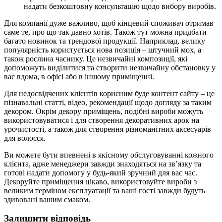
надати безкоштовну консультацію щодо вибору виробів.
Для компанії дуже важливо, щоб кінцевий споживач отримав
саме те, про що так давно хотів. Також тут можна придбати
багато новинок та трендової продукції. Наприклад, велику
популярність користується нова позиція – штучний мох, а
також рослина часнику. Це незвичайні композиції, які
допоможуть виділитися та створити незвичайну обстановку у
вас вдома, в офісі або в іншому приміщенні.
Для недосвідчених клієнтів корисним буде контент сайту – це
пізнавальні статті, відео, рекомендації щодо догляду за таким
декором. Окрім декору приміщень, подібні вироби можуть
використовуватися і для створення декоративних арок на
урочистості, а також для створення різноманітних аксесуарів
для волосся.
Ви можете бути впевнені в якісному обслуговуванні кожного
клієнта, адже менеджери завжди знаходяться на зв’язку та
готові надати допомогу у будь-який зручний для вас час.
Декоруйте приміщення цікаво, використовуйте вироби з
великим терміном експлуатації та ваші гості завжди будуть
здивовані вашим смаком.
Залишити відповідь