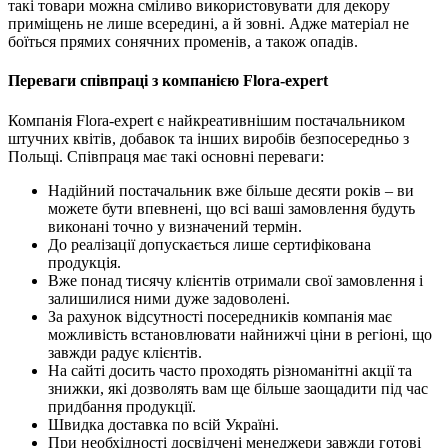
такі товари можна сміливо використовувати для декору
приміщень не лише всередині, а й зовні. Адже матеріал не
боїться прямих сонячних променів, а також опадів.
Переваги співпраці з компанією Flora-expert
Компанія Flora-expert є найкреативнішим постачальником
штучних квітів, добавок та інших виробів безпосередньо з
Польщі. Співпраця має такі основні переваги:
Надійний постачальник вже більше десяти років – ви
можете бути впевнені, що всі ваші замовлення будуть
виконані точно у визначений термін.
До реалізації допускається лише сертифікована
продукція.
Вже понад тисячу клієнтів отримали свої замовлення і
залишилися ними дуже задоволені.
За рахунок відсутності посередників компанія має
можливість встановлювати найнижчі ціни в регіоні, що
завжди радує клієнтів.
На сайті досить часто проходять різноманітні акції та
знижки, які дозволять вам ще більше заощадити під час
придбання продукції.
Швидка доставка по всій Україні.
При необхідності досвідчені менеджери завжди готові