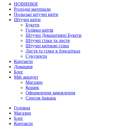
НОВИНКИ
Розхідні матеріали
Польські штучні квіти
Штучні квіти
Букети
Голівки квітів
Штучні Декоративні Букети
Штучні гілки та листя
Штучні квіткові гілки
Листя та гілки в блискітках
Сукуленти
Контакти
Домашня
Блог
Мій аккаунт
Магазин
Кошик
Оформлення замовлення
Список бажань
Головна
Магазин
Блог
Контакти