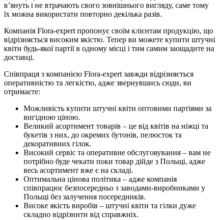
в’януть і не втрачають свого зовнішнього вигляду, саме тому
їх можна використати повторно декілька разів.
Компанія Flora-expert пропонує своїм клієнтам продукцію, що
відрізняється високим якістю. Тепер ви можете купити штучні
квіти будь-якої партії в одному місці і тим самим заощадите на
доставці.
Співпраця з компанією Flora-expert завжди відрізняється
оперативністю та легкістю, адже звернувшись сюди, ви
отримаєте:
Можливість купити штучні квіти оптовими партіями за
вигідною ціною.
Великий асортимент товарів – це від квітів на ніжці та
букетів з них, до окремих бутонів, пелюсток та
декоративних гілок.
Високий сервіс та оперативне обслуговування – вам не
потрібно буде чекати поки товар дійде з Польщі, адже
весь асортимент вже є на складі.
Оптимальна цінова політика – адже компанія
співпрацює безпосередньо з заводами-виробниками у
Польщі без залучення посередників.
Високе якість виробів – штучні квіти та гілки дуже
складно відрізнити від справжніх.