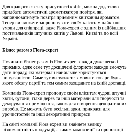
Для кращого ефекту присутності квітів, можна додатково
придбати автоматичні ароматизатори повітря, які
наповнюватимуть повітря приємним квітковим ароматом.
Тепер ви зможете запропонувати своїм клієнтам найкращі
умови для співпраці, адже Flora-expert є одним із найбільших
постачальників штучних квітів у Львові, Києві та по всій
Україні.
Бізнес разом з Flora-expert
Починати бізнес разом із Flora-expert завжди дуже легко і
приємно, адже саме тут досвідчені флористи завжди зможуть
дати пораду, які матеріали найбільше користуються
популярністю. Саме тут ви зможете замовити товари будь-
якого обсягу партії та тем самим заощадите на їхній доставці.
Компанія Flora-expert пропонує своїм клієнтам чудові штучні
квіти, бутони, гілки дерев та інші матеріали для творчості та
декорування приміщення, також для створення декоративних
виробів. Це можуть бути весільні арки, прикраси для
урочистостей та інші декоративні прикраси.
На сайті компанії Flora-expert ви знайдете велику
різноманітність продукції, а також композиції та пропозиції