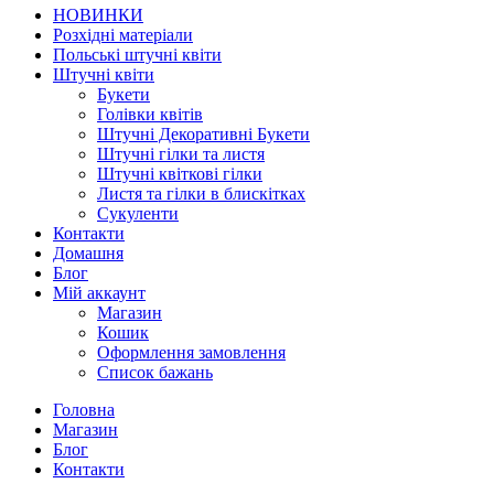
НОВИНКИ
Розхідні матеріали
Польські штучні квіти
Штучні квіти
Букети
Голівки квітів
Штучні Декоративні Букети
Штучні гілки та листя
Штучні квіткові гілки
Листя та гілки в блискітках
Сукуленти
Контакти
Домашня
Блог
Мій аккаунт
Магазин
Кошик
Оформлення замовлення
Список бажань
Головна
Магазин
Блог
Контакти