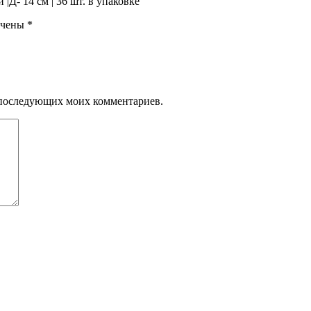
Д- 14 см | 36 шт. в упаковке”
ечены
*
ля последующих моих комментариев.