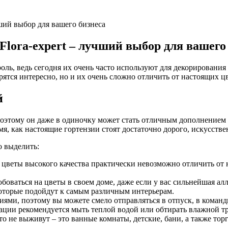
ший выбор для вашего бизнеса
lora-expert – лучший выбор для вашего
ь, ведь сегодня их очень часто используют для декорирования 
ятся интересно, но и их очень сложно отличить от настоящих цв
й
поэтому он даже в одиночку может стать отличным дополнением
мя, как настоящие гортензии стоят достаточно дорого, искусст
 выделить:
цветы высокого качества практически невозможно отличить от 
оваться на цветы в своем доме, даже если у вас сильнейшая алл
которые подойдут к самым различным интерьерам.
ями, поэтому вы можете смело отправляться в отпуск, в команди
ации рекомендуется мыть теплой водой или обтирать влажной тря
то не выживут – это ванные комнаты, детские, бани, а также т