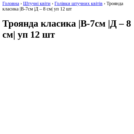
Головна
›
Штучні квіти
›
Голівки штучних квітів
› Троянда
класика |В-7см |Д – 8 см| уп 12 шт
Троянда класика |В-7см |Д – 8
см| уп 12 шт