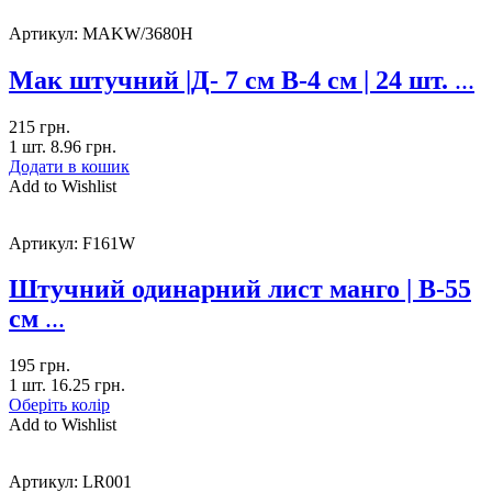
Артикул:
MAKW/3680H
Мак штучний |Д- 7 см В-4 см | 24 шт.
...
215
грн.
1 шт.
8.96
грн.
Додати в кошик
Add to Wishlist
Артикул:
F161W
Штучний одинарний лист манго | В-55
см
...
195
грн.
1 шт.
16.25
грн.
Оберіть колір
Add to Wishlist
Артикул:
LR001