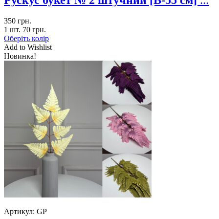
Рускус букет № 2 штучний [В-55 см]
...
350
грн.
1 шт.
70
грн.
Оберіть колір
Add to Wishlist
Новинка!
Артикул:
GP