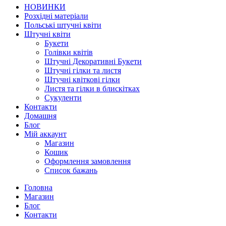
НОВИНКИ
Розхідні матеріали
Польські штучні квіти
Штучні квіти
Букети
Голівки квітів
Штучні Декоративні Букети
Штучні гілки та листя
Штучні квіткові гілки
Листя та гілки в блискітках
Сукуленти
Контакти
Домашня
Блог
Мій аккаунт
Магазин
Кошик
Оформлення замовлення
Список бажань
Головна
Магазин
Блог
Контакти