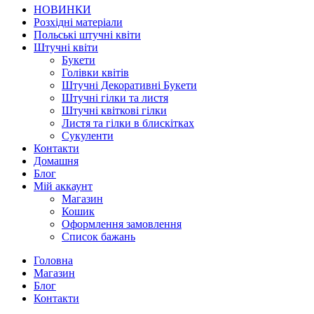
НОВИНКИ
Розхідні матеріали
Польські штучні квіти
Штучні квіти
Букети
Голівки квітів
Штучні Декоративні Букети
Штучні гілки та листя
Штучні квіткові гілки
Листя та гілки в блискітках
Сукуленти
Контакти
Домашня
Блог
Мій аккаунт
Магазин
Кошик
Оформлення замовлення
Список бажань
Головна
Магазин
Блог
Контакти