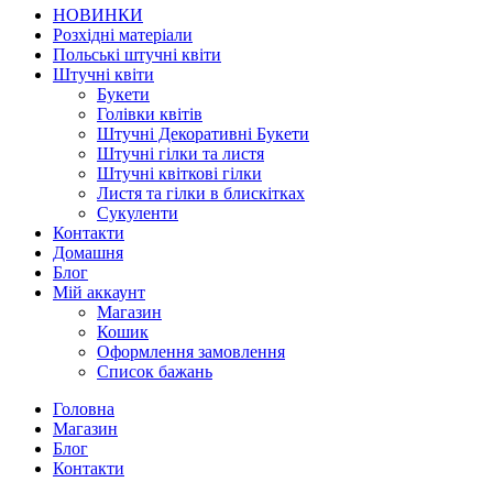
НОВИНКИ
Розхідні матеріали
Польські штучні квіти
Штучні квіти
Букети
Голівки квітів
Штучні Декоративні Букети
Штучні гілки та листя
Штучні квіткові гілки
Листя та гілки в блискітках
Сукуленти
Контакти
Домашня
Блог
Мій аккаунт
Магазин
Кошик
Оформлення замовлення
Список бажань
Головна
Магазин
Блог
Контакти