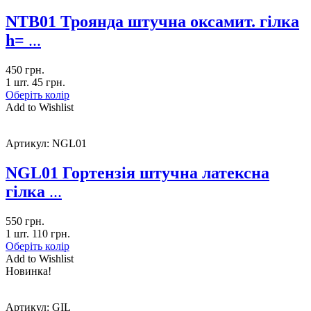
NTB01 Троянда штучна оксамит. гілка
h=
...
450
грн.
1 шт.
45
грн.
Оберіть колір
Add to Wishlist
Артикул:
NGL01
NGL01 Гортензія штучна латексна
гілка
...
550
грн.
1 шт.
110
грн.
Оберіть колір
Add to Wishlist
Новинка!
Артикул:
GIL