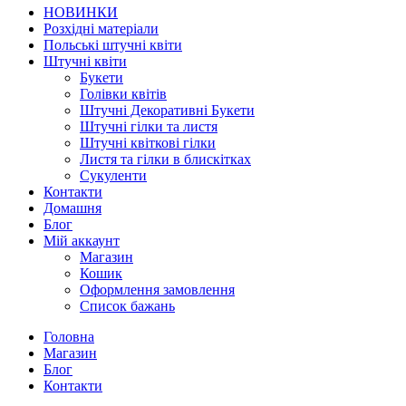
НОВИНКИ
Розхідні матеріали
Польські штучні квіти
Штучні квіти
Букети
Голівки квітів
Штучні Декоративні Букети
Штучні гілки та листя
Штучні квіткові гілки
Листя та гілки в блискітках
Сукуленти
Контакти
Домашня
Блог
Мій аккаунт
Магазин
Кошик
Оформлення замовлення
Список бажань
Головна
Магазин
Блог
Контакти