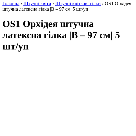
Головна
›
Штучні квіти
›
Штучні квіткові гілки
› OS1 Орхідея
штучна латексна гілка |В – 97 см| 5 шт/уп
OS1 Орхідея штучна
латексна гілка |В – 97 см| 5
шт/уп