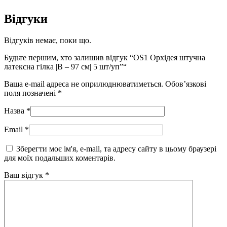
Відгуки
Відгуків немає, поки що.
Будьте першим, хто залишив відгук “OS1 Орхідея штучна
латексна гілка |В – 97 см| 5 шт/уп”“
Ваша e-mail адреса не оприлюднюватиметься.
Обов’язкові
поля позначені
*
Назва
*
Email
*
Зберегти моє ім'я, e-mail, та адресу сайту в цьому браузері
для моїх подальших коментарів.
Ваш відгук
*