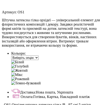
Артикул:
OS1
Штучна латексна гілка орхідеї — універсальний елемент для
флористичних композицій і декору. Завдяки реалістичній
формі квітів та приємній на дотик латексній текстурі, вона
чудово поєднується з живими та штучними рослинами.
Використовується для створення букетів, вінків, настінних
інсталяцій або оформлення вітрин. Витримує тривале
використання, не втрачаючи кольору та форми.
Кольори:
Доставка:
Нова пошта, Укрпошта
Оплата:
Готівка, Картка, Накладний платіж
-
OS1 Орхідея штучна латексна гілка |В - 97 см| 5 шт/уп