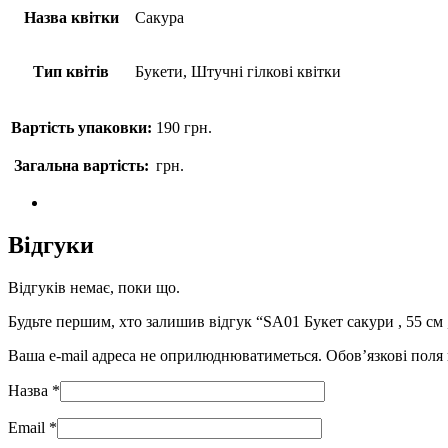
Назва квітки
Сакура
Тип квітів
Букети, Штучні гілкові квітки
Вартість упаковки:
190
грн.
Загальна вартість:
грн.
Відгуки
Відгуків немає, поки що.
Будьте першим, хто залишив відгук “SA01 Букет сакури , 55 см ,
Ваша e-mail адреса не оприлюднюватиметься.
Обов’язкові поля
Назва
*
Email
*