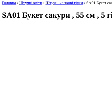
Головна
›
Штучні квіти
›
Штучні квіткові гілки
› SA01 Букет саку
SA01 Букет сакури , 55 см , 5 г