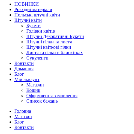
НОВИНКИ
Розхідні матеріали
Польські штучні квіти
Штучні квіти
Букети
Голівки квітів
Штучні Декоративні Букети
Штучні гілки та листя
Штучні квіткові гілки
Листя та гілки в блискітках
Сукуленти
Контакти
Домашня
Блог
Мій аккаунт
Магазин
Кошик
Оформлення замовлення
Список бажань
Головна
Магазин
Блог
Контакти