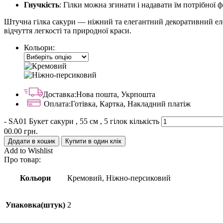
Гнучкість
: Гілки можна згинати і надавати їм потрібної 
Штучна гілка сакури — ніжний та елегантний декоративний елем
відчуття легкості та природної краси.
Кольори:
Доставка:
Нова пошта, Укрпошта
Оплата:
Готівка, Картка, Накладний платіж
-
SA01 Букет сакури , 55 см , 5 гілок кількість
00.00
грн.
Додати в кошик
Купити в один клік
Add to Wishlist
Про товар:
Кольори
Кремовий, Ніжно-персиковий
Упаковка(штук)
2