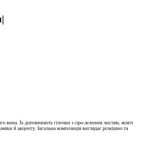
|
го вина. Їх доповнюють гілочки з сіро-зеленим листям, жовті
наміки й акценту. Загальна композиція виглядає розкішно та