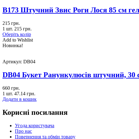
B173 Штучний Звис Роги Лося 85 см ге
215
грн.
1 шт.
215
грн.
Оберіть колір
Add to Wishlist
Новинка!
Артикул:
DB04
DB04 Букет Ранункулюсів штучний, 30
660
грн.
1 шт.
47.14
грн.
Додати в кошик
Корисні посилання
Угода користувача
Про нас
Повернення та обмін товару