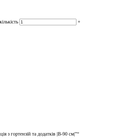
кількість
+
я з гортензій та додатків |В-90 см|”“