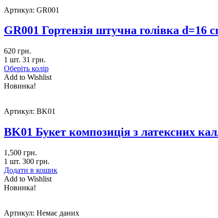
Артикул:
GR001
GR001 Гортензія штучна голівка d=16 
620
грн.
1 шт.
31
грн.
Оберіть колір
Add to Wishlist
Новинка!
Артикул:
BK01
BK01 Букет композиція з латексних ка
1,500
грн.
1 шт.
300
грн.
Додати в кошик
Add to Wishlist
Новинка!
Артикул:
Немає даних