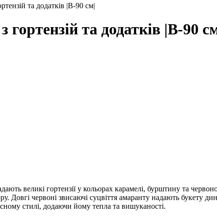
ртензій та додатків |В-90 см|
 гортензій та додатків |В-90 см
ають великі гортензії у кольорах карамелі, бурштину та червоно
ору. Довгі червоні звисаючі суцвіття амаранту надають букету ди
асному стилі, додаючи йому тепла та вишуканості.