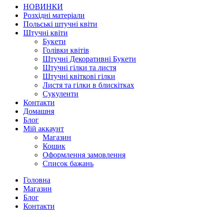
НОВИНКИ
Розхідні матеріали
Польські штучні квіти
Штучні квіти
Букети
Голівки квітів
Штучні Декоративні Букети
Штучні гілки та листя
Штучні квіткові гілки
Листя та гілки в блискітках
Сукуленти
Контакти
Домашня
Блог
Мій аккаунт
Магазин
Кошик
Оформлення замовлення
Список бажань
Головна
Магазин
Блог
Контакти