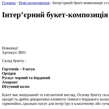
Головна
›
Нові надходження
› Інтер’єрний букет-композиція з го
Інтер’єрний букет-композиція з
Новинка!
Артикул:
IB01
Склад букету :
Гортензія – 9 штук
Орхідея
Рускус чорний та бордовий
Амарант
Штучний колос
Букет має вишуканий та елегантний вигляд. Основу букету склад
орхідеї та дрібні декоративні елементи темного бордового коль
гармонійно, ідеально пасує для інтер’єру в класичному або суч