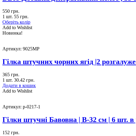
550
грн.
1 шт.
55
грн.
Оберіть колір
Add to Wishlist
Новинка!
Артикул:
9025MP
Гілка штучних чорних ягід |2 розгалуже
365
грн.
1 шт.
30.42
грн.
Додати в кошик
Add to Wishlist
Артикул:
p-0217-1
Гілки штучні Бавовна | В-32 см | 6 шт. в
152
грн.