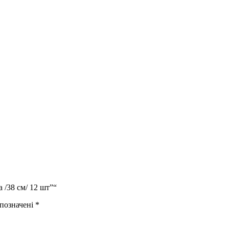
 /38 см/ 12 шт”“
 позначені
*