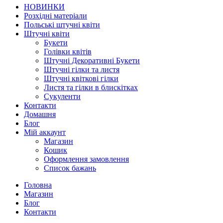
НОВИНКИ
Розхідні матеріали
Польські штучні квіти
Штучні квіти
Букети
Голівки квітів
Штучні Декоративні Букети
Штучні гілки та листя
Штучні квіткові гілки
Листя та гілки в блискітках
Сукуленти
Контакти
Домашня
Блог
Мій аккаунт
Магазин
Кошик
Оформлення замовлення
Список бажань
Головна
Магазин
Блог
Контакти