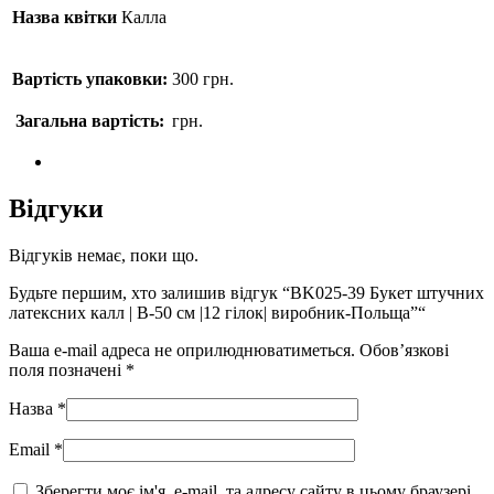
Назва квітки
Калла
Вартість упаковки:
300
грн.
Загальна вартість:
грн.
Відгуки
Відгуків немає, поки що.
Будьте першим, хто залишив відгук “BK025-39 Букет штучних
латексних калл | В-50 см |12 гілок| виробник-Польща”“
Ваша e-mail адреса не оприлюднюватиметься.
Обов’язкові
поля позначені
*
Назва
*
Email
*
Зберегти моє ім'я, e-mail, та адресу сайту в цьому браузері