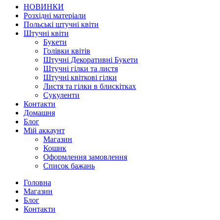
НОВИНКИ
Розхідні матеріали
Польські штучні квіти
Штучні квіти
Букети
Голівки квітів
Штучні Декоративні Букети
Штучні гілки та листя
Штучні квіткові гілки
Листя та гілки в блискітках
Сукуленти
Контакти
Домашня
Блог
Мій аккаунт
Магазин
Кошик
Оформлення замовлення
Список бажань
Головна
Магазин
Блог
Контакти