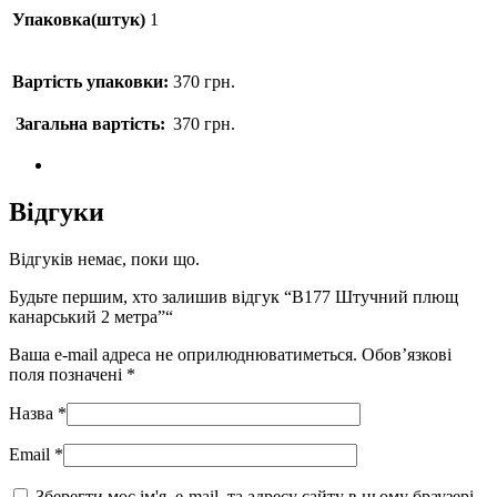
Упаковка(штук)
1
Вартість упаковки:
370
грн.
Загальна вартість:
370
грн.
Відгуки
Відгуків немає, поки що.
Будьте першим, хто залишив відгук “B177 Штучний плющ
канарський 2 метра”“
Ваша e-mail адреса не оприлюднюватиметься.
Обов’язкові
поля позначені
*
Назва
*
Email
*
Зберегти моє ім'я, e-mail, та адресу сайту в цьому браузері