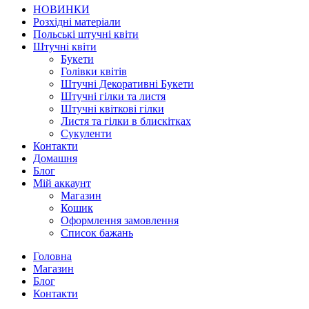
НОВИНКИ
Розхідні матеріали
Польські штучні квіти
Штучні квіти
Букети
Голівки квітів
Штучні Декоративні Букети
Штучні гілки та листя
Штучні квіткові гілки
Листя та гілки в блискітках
Сукуленти
Контакти
Домашня
Блог
Мій аккаунт
Магазин
Кошик
Оформлення замовлення
Список бажань
Головна
Магазин
Блог
Контакти