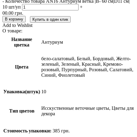
-
Количество товара AN16 Антуриум ветка |В- 60 см|D11 см|
10 шт/уп
+
00.00
грн.
В корзину
Купить в один клик
Add to Wishlist
О товаре:
Название
Антуриум
цветка
бело-салатовый, Белый, Бордовый, Желто-
зеленый, Зеленый, Красный, Кремово-
Цвета
розовый, Пурпурный, Розовый, Салатовий,
Синий, Фиолетовый
Упаковка(штук)
10
Исскуственные веточные цветы, Цветы для
Тип цветов
декора
Стоимость упаковки:
385
грн.