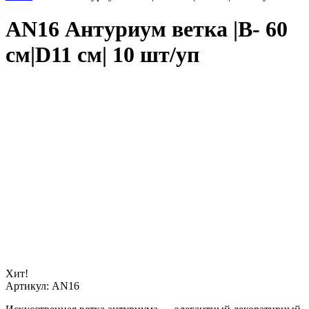
AN16 Антуриум ветка |В- 60
см|D11 см| 10 шт/уп
Хит!
Артикул:
AN16