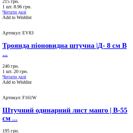
215
грн.
1 шт.
8.96
грн.
Читати далі
Add to Wishlist
Артикул:
EV83
Троянда піоновидна штучна |Д- 8 см В
...
240
грн.
1 шт.
20
грн.
Читати далі
Add to Wishlist
Артикул:
F161W
Штучний одинарний лист манго | В-55
см
...
195
грн.