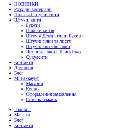
НОВИНКИ
Розхідні матеріали
Польські штучні квіти
Штучні квіти
Букети
Голівки квітів
Штучні Декоративні Букети
Штучні гілки та листя
Штучні квіткові гілки
Листя та гілки в блискітках
Сукуленти
Контакти
Домашня
Блог
Мій аккаунт
Магазин
Кошик
Оформлення замовлення
Список бажань
Головна
Магазин
Блог
Контакти