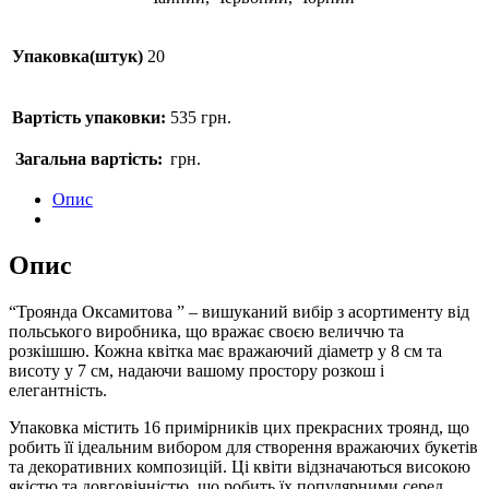
Упаковка(штук)
20
Вартість упаковки:
535
грн.
Загальна вартість:
грн.
Опис
Опис
“Троянда Оксамитова ” – вишуканий вибір з асортименту від
польського виробника, що вражає своєю величчю та
розкішшю. Кожна квітка має вражаючий діаметр у 8 см та
висоту у 7 см, надаючи вашому простору розкош і
елегантність.
Упаковка містить 16 примірників цих прекрасних троянд, що
робить її ідеальним вибором для створення вражаючих букетів
та декоративних композицій. Ці квіти відзначаються високою
якістю та довговічністю, що робить їх популярними серед