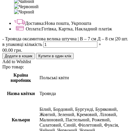
Доставка:
Нова пошта, Укрпошта
Оплата:
Готівка, Картка, Накладний платіж
-
Троянда оксамитова велика штучна | В – 7 см Д – 8 см |20 шт.
в упаковці кількість
+
00.00
грн.
Додати в кошик
Купити в один клік
Add to Wishlist
Про товар:
Країна
Польські квіти
виробник
Назва квітки
Троянда
Білий, Бордовий, Бургунді, Буряковий,
Жовтий, Зелений, Кремовий, Ліловий,
Кольори
Малиновий, Пастельний, Рожевий,
Салатовий, Синій, Фіолетовий, Фуксія,
Чайний, Червоний, Чорний