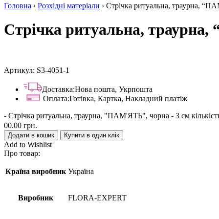
Головна
›
Розхідні матеріали
› Стрічка ритуальна, траурна, “ПА
Стрічка ритуальна, траурна,
Артикул:
S3-4051-1
Доставка:
Нова пошта, Укрпошта
Оплата:
Готівка, Картка, Накладний платіж
-
Стрічка ритуальна, траурна, "ПАМ'ЯТЬ", чорна - 3 см кількіст
00.00
грн.
Додати в кошик
Купити в один клік
Add to Wishlist
Про товар:
Країна виробник
Україна
Виробник
FLORA-EXPERT