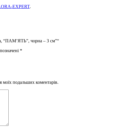
LORA-EXPERT
.
а, “ПАМ’ЯТЬ”, чорна – 3 см”“
 позначені
*
для моїх подальших коментарів.