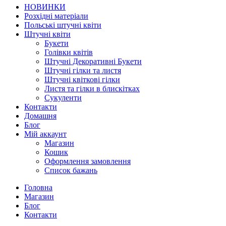
НОВИНКИ
Розхідні матеріали
Польські штучні квіти
Штучні квіти
Букети
Голівки квітів
Штучні Декоративні Букети
Штучні гілки та листя
Штучні квіткові гілки
Листя та гілки в блискітках
Сукуленти
Контакти
Домашня
Блог
Мій аккаунт
Магазин
Кошик
Оформлення замовлення
Список бажань
Головна
Магазин
Блог
Контакти