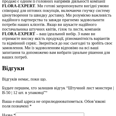
продажі є одним із головних напрямів діяльності компанії
FLORA-EXPERT
. Ми готові запропонувати вигідні умови
співпраці для оптових покупців, включаючи гнучку систему
ціноутворення та швидку доставку. Ми розуміємо важливість
надійного партнерства та завжди прагнемо задовольнити
потреби наших клієнтів. Якщо ви шукаєте надійного
постачальника штучних квітів, гілок та листя, компанія
FLORA-EXPERT
– ваш ідеальний вибір. З нами ви
отримаєте високу якість продукції, різноманітність варіантів
та відмінний сервіс. Зверніться до нас сьогодні та зробіть своє
замовлення. Ми із задоволенням відповімо на всі ваші
запитання та допоможемо вам вибрати ідеальне рішення для
ваших потреб.
Відгуки
Відгуків немає, поки що.
Будьте першим, хто залишив відгук “Штучний лист монстери |
В-50 | 12 шт. в упаковці”“
Ваша e-mail адреса не оприлюднюватиметься.
Обов’язкові
поля позначені
*
Назва
*