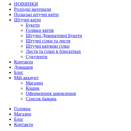
НОВИНКИ
Розхідні матеріали
Польські штучні квіти
Штучні квіти
Букети
Голівки квітів
Штучні Декоративні Букети
Штучні гілки та листя
Штучні квіткові гілки
Листя та гілки в блискітках
Сукуленти
Контакти
Домашня
Блог
Мій аккаунт
Магазин
Кошик
Оформлення замовлення
Список бажань
Головна
Магазин
Блог
Контакти