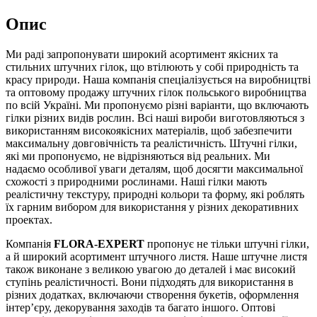
Опис
Ми раді запропонувати широкий асортимент якісних та
стильних штучних гілок, що втілюють у собі природність та
красу природи. Наша компанія спеціалізується на виробництві
та оптовому продажу штучних гілок польського виробництва
по всій Україні. Ми пропонуємо різні варіанти, що включають
гілки різних видів рослин. Всі наші вироби виготовляються з
використанням високоякісних матеріалів, щоб забезпечити
максимальну довговічність та реалістичність. Штучні гілки,
які ми пропонуємо, не відрізняються від реальних. Ми
надаємо особливої уваги деталям, щоб досягти максимальної
схожості з природними рослинами. Наші гілки мають
реалістичну текстуру, природні кольори та форму, які роблять
їх гарним вибором для використання у різних декоративних
проектах.
Компанія
FLORA-EXPERT
пропонує не тільки штучні гілки,
а й широкий асортимент штучного листя. Наше штучне листя
також виконане з великою увагою до деталей і має високий
ступінь реалістичності. Вони підходять для використання в
різних додатках, включаючи створення букетів, оформлення
інтер’єру, декорування заходів та багато іншого. Оптові