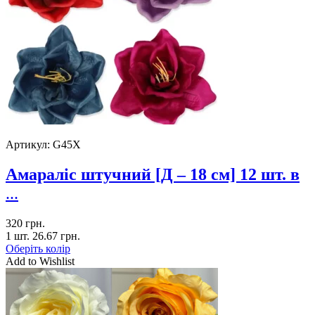
Артикул:
G45X
Амараліс штучний [Д – 18 см] 12 шт. в
...
320
грн.
1 шт.
26.67
грн.
Оберіть колір
Add to Wishlist