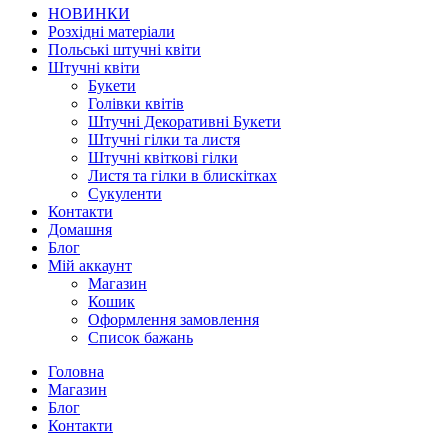
НОВИНКИ
Розхідні матеріали
Польські штучні квіти
Штучні квіти
Букети
Голівки квітів
Штучні Декоративні Букети
Штучні гілки та листя
Штучні квіткові гілки
Листя та гілки в блискітках
Сукуленти
Контакти
Домашня
Блог
Мій аккаунт
Магазин
Кошик
Оформлення замовлення
Список бажань
Головна
Магазин
Блог
Контакти