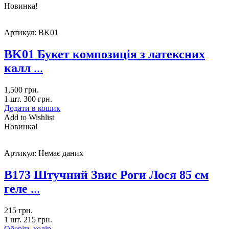
Новинка!
Артикул:
BK01
BK01 Букет композиція з латексних
калл
...
1,500
грн.
1 шт.
300
грн.
Додати в кошик
Add to Wishlist
Новинка!
Артикул:
Немає даних
B173 Штучний Звис Роги Лося 85 см
геле
...
215
грн.
1 шт.
215
грн.
Оберіть колір