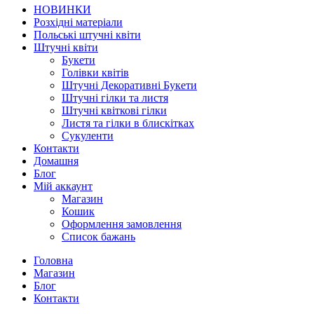
НОВИНКИ
Розхідні матеріали
Польські штучні квіти
Штучні квіти
Букети
Голівки квітів
Штучні Декоративні Букети
Штучні гілки та листя
Штучні квіткові гілки
Листя та гілки в блискітках
Сукуленти
Контакти
Домашня
Блог
Мій аккаунт
Магазин
Кошик
Оформлення замовлення
Список бажань
Головна
Магазин
Блог
Контакти