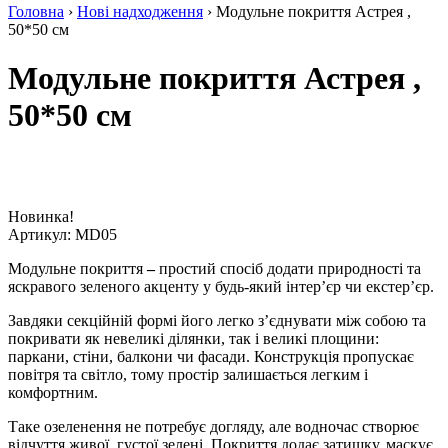
Головна
›
Нові надходження
› Модульне покриття Астрея ,
50*50 см
Модульне покриття Астрея ,
50*50 см
Новинка!
Артикул:
MD05
Модульне покриття
–
простий спосіб додати природності та
яскравого зеленого акценту у будь-який інтер’єр чи екстер’єр.
Завдяки секційній формі його легко з’єднувати між собою та
покривати як невеликі ділянки, так і великі площини:
паркани, стіни, балкони чи фасади. Конструкція пропускає
повітря та світло, тому простір залишається легким і
комфортним.
Таке озеленення не потребує догляду, але водночас створює
відчуття живої, густої зелені. Покриття додає затишку, маскує