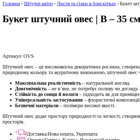
Головна
›
Штучні квіти
›
Листя та гілки в блискітках
› Букет шту
Букет штучний овес | В – 35 см
Артикул:
OVS
Штучний овес – це високоякісна декоративна рослина, створена 
природному кольору та акуратному виконанню, штучний овес чу
Максимальна реалістичність
– натуральний вигляд.
Довговічність
– не в’яне, не потребує поливу чи догляду.
Стійкість до сонця й вологи
– підходить як для приміщен
Універсальність застосування
– флористичні композиції,
Безпечні матеріали
– полімери високої якості.
Штучний овес додає простору природності та легкості, створююч
просторів.
Доставка:
Нова пошта, Укрпошта
Оплата:
Готівка, Картка, Накладний платіж