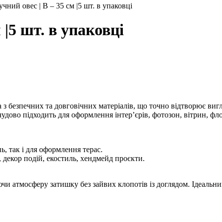
чний овес | В – 35 см |5 шт. в упаковці
 |5 шт. в упаковці
з безпечних та довговічних матеріалів, що точно відтворює вигля
дово підходить для оформлення інтер’єрів, фотозон, вітрин, фл
ь, так і для оформлення терас.
 декор подій, екостиль, хендмейд проєкти.
и атмосферу затишку без зайвих клопотів із доглядом. Ідеальний