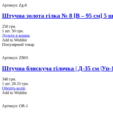
Артикул:
Zg-8
Штучна золота гілка № 8 [В – 95 см] 5 ш
250
грн.
1 шт.
50
грн.
Додати в кошик
Add to Wishlist
Популярний товар
Артикул:
ZB65
Штучна блискуча гілочка | Д-35 см |У
340
грн.
1 шт.
28.33
грн.
Оберіть колір
Add to Wishlist
Артикул:
OR-1