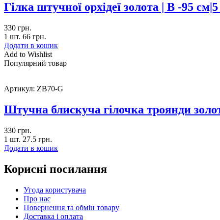
Гілка штучної орхідеї золота | В -95 см|5
330
грн.
1 шт.
66
грн.
Додати в кошик
Add to Wishlist
Популярний товар
Артикул:
ZB70-G
Штучна блискуча гілочка троянди золот
330
грн.
1 шт.
27.5
грн.
Додати в кошик
Корисні посилання
Угода користувача
Про нас
Повернення та обмін товару
Доставка і оплата