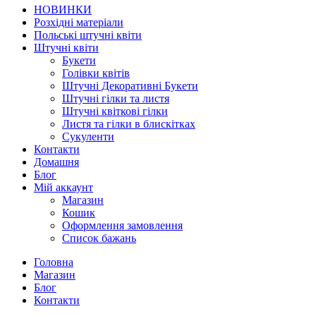
НОВИНКИ
Розхідні матеріали
Польські штучні квіти
Штучні квіти
Букети
Голівки квітів
Штучні Декоративні Букети
Штучні гілки та листя
Штучні квіткові гілки
Листя та гілки в блискітках
Сукуленти
Контакти
Домашня
Блог
Мій аккаунт
Магазин
Кошик
Оформлення замовлення
Список бажань
Головна
Магазин
Блог
Контакти