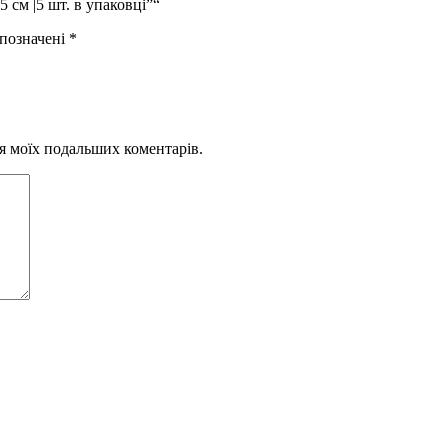
 см |5 шт. в упаковці”“
 позначені
*
для моїх подальших коментарів.